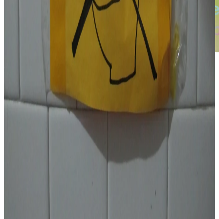
Exposición
:
BABA
📅:
28 de febrero de 2020
🕕
:
Viernes
,
6:00 pm – 11:00 pm
📍:
El Cisne
🎟:
Entrada libre
Participantes: Queni, PJ, Maty, Kristin y más...
BABA es una colaboración entre el artista PJ Rountree y el chef
Kenny Curran. La instalación de PJ consiste en una serie de
elementos escultóricos móviles y cinéticos integrados al lugar. Los
materiales –tubos, cuerdas, escurridores, manta, chicharrón y baba
de nopal– hacían referencia al vocabulario de los tianguis, los barcos
y la comida como escultura. Kenny preparó comida con texturas
babosas y colores saturados. PJ y Kenny trabajaron juntos, con un