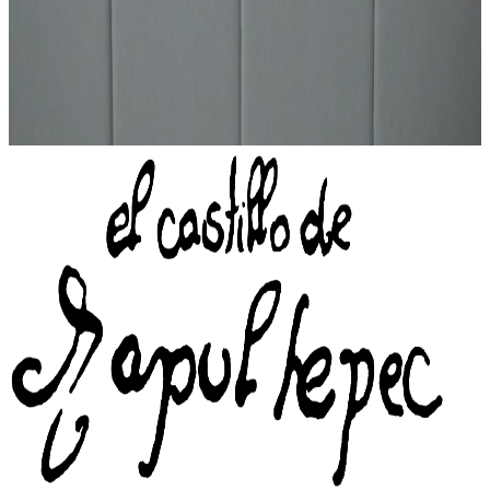
espíritu de improvisación e experimentación constante.
📬
Suscríbete al boletín
de El Castillo de Chapultepec
→