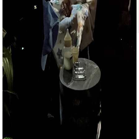
Inauguración
:
Inscripciones
rupestres: Inscripción I
📅:
28 de mayo de 2026
🕕
:
Jueves
,
6:00 pm – 10:00 pm
📍:
Lobby
🎟:
Entrada libre
Inauguración de la Inscripción I de la exposición "Inscripciones
rupestres" de
Diego Teo
, curada por
Roselin Rodríguez Espinosa
,
para el retablo del lobby de El Castillo de Chapultepec y para
Incierta_Sala de arte
.
📬
Suscríbete al boletín
de El Castillo de Chapultepec