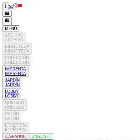
📧
ℹ️
🏰
🛍️
MENÚ
ARCHIVO
ARCHIVO
BIBLIOTECA
BIBLIOTECA
COLECCIÓN
COLECCIÓN
IMPRENTA
IMPRENTA
JARDÍN
JARDÍN
LOBBY
LOBBY
QUIOSCO
QUIOSCO
SALÓN
SALÓN
ETCÉTERA
ETCÉTERA
¡ESPAÑOL!
ENGLISH!