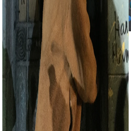
Exposición
:
SET: memoria
puesta una escena
📅:
7 – 9 de febrero de 2020
🕛
:
Viernes – domingo
,
12:00 pm – 8:00 pm
📍:
El Cisne
🎟:
Entrada libre
Astista: PJ Rountree
📬
Suscríbete al boletín
de El Castillo de Chapultepec
→