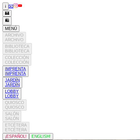
📧
ℹ️
🏰
🛍️
MENÚ
ARCHIVO
ARCHIVO
BIBLIOTECA
BIBLIOTECA
COLECCIÓN
COLECCIÓN
IMPRENTA
IMPRENTA
JARDÍN
JARDÍN
LOBBY
LOBBY
QUIOSCO
QUIOSCO
SALÓN
SALÓN
ETCÉTERA
ETCÉTERA
¡ESPAÑOL!
ENGLISH!