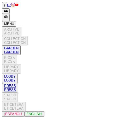
📧
ℹ️
🏰
🛍️
MENU
ARCHIVE
ARCHIVE
COLLECTION
COLLECTION
GARDEN
GARDEN
KIOSK
KIOSK
LIBRARY
LIBRARY
LOBBY
LOBBY
PRESS
PRESS
SALON
SALON
ET CETERA
ET CETERA
¡ESPAÑOL!
ENGLISH!